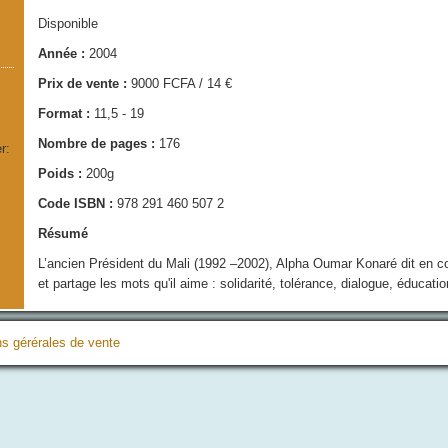
Disponible
Année :
2004
Prix de vente :
9000 FCFA / 14 €
Format :
11,5 - 19
Nombre de pages :
176
r:
Poids :
200g
Code ISBN :
978 291 460 507 2
Résumé
L’ancien Président du Mali (1992 –2002), Alpha Oumar Konaré dit en co
et partage les mots qu'il aime : solidarité, tolérance, dialogue, éducatio
ns gérérales de vente