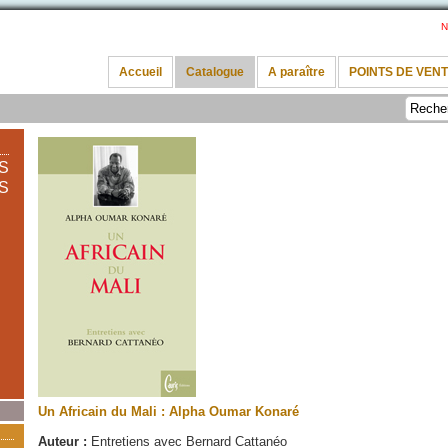
N
Accueil
Catalogue
A paraître
POINTS DE VEN
S
S
Un Africain du Mali : Alpha Oumar Konaré
Auteur :
Entretiens avec Bernard Cattanéo