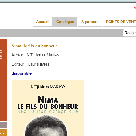
N
Accueil
Catalogue
A paraître
POINTS DE VEN
Nima, le fils du bonheur
S
Auteur : N’Tji Idriss Mariko
S
Editeur : Cauris livres
disponible