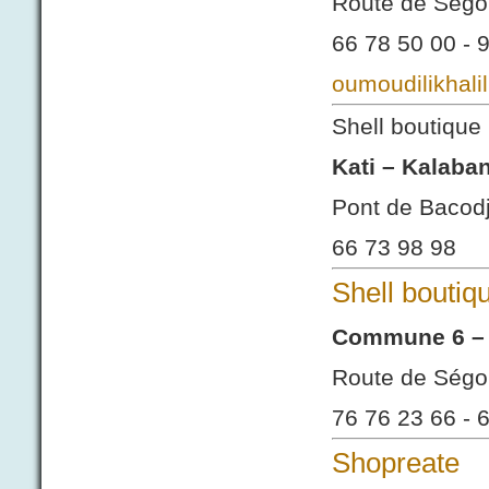
Route de Ségo
66 78 50 00 - 
oumoudilikhal
Shell boutique
Kati – Kalaba
Pont de Bacodj
66 73 98 98
Shell boutiq
Commune 6 – 
Route de Ségo
76 76 23 66 - 
Shopreate