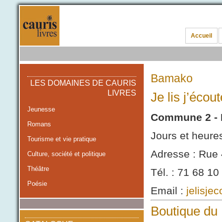
Accueil
Bamako
LES DOMAINES DE CAURIS
LIVRES
Je lis j’écout
Jeunesse
Commune 2 - 
Romans
Jours et heure
Tourisme et vie pratique
Adresse : Rue 
Culture, société et politique
Théâtre
Tél. : 71 68 10
Poésie
Email :
jelisje
Boutique du